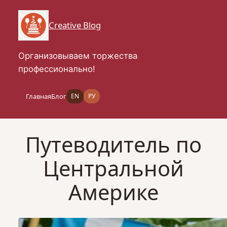
Перейти
к
Creative Blog
содержимому
Организовываем торжества
профессионально!
Главная
Блог
EN
РУ
Путеводитель по
Центральной
Америке