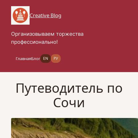
Перейти
к
Creative Blog
содержимому
Организовываем торжества
профессионально!
Главная
Блог
EN
РУ
Путеводитель по
Сочи