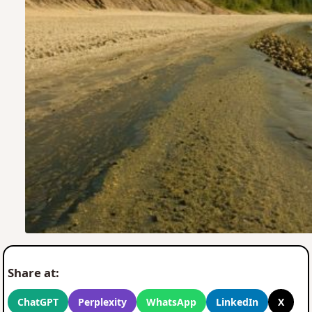
Share at:
ChatGPT
Perplexity
WhatsApp
LinkedIn
X