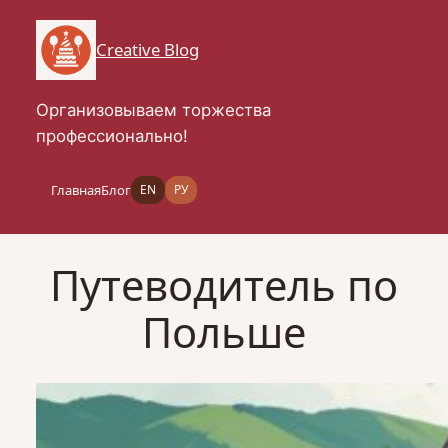
Перейти
к
Creative Blog
содержимому
Организовываем торжества
профессионально!
Главная
Блог
EN
РУ
Путеводитель по
Польше