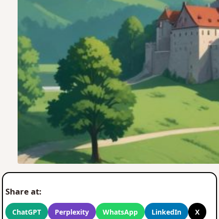
Share at:
ChatGPT
Perplexity
WhatsApp
LinkedIn
X