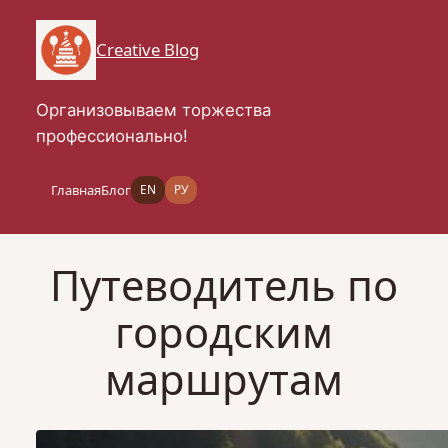
Перейти
к
Creative Blog
содержимому
Организовываем торжества
профессионально!
Главная
Блог
EN
РУ
Путеводитель по
городским
маршрутам