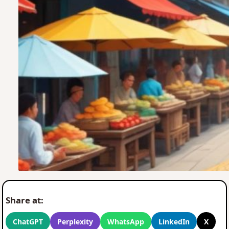
Share at:
ChatGPT
Perplexity
WhatsApp
LinkedIn
X