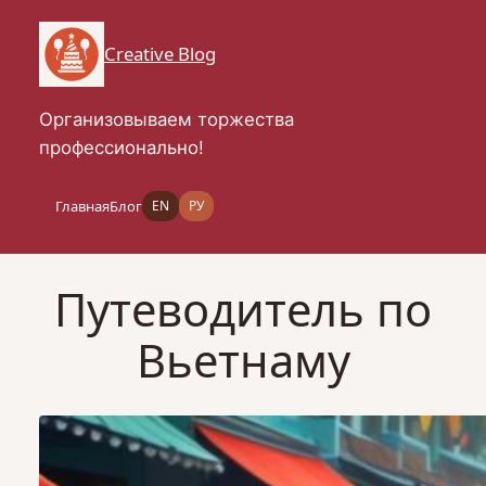
Перейти
к
Creative Blog
содержимому
Организовываем торжества
профессионально!
Главная
Блог
EN
РУ
Путеводитель по
Вьетнаму