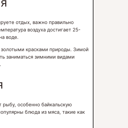
ия
руете отдых, важно правильно
емпература воздуха достигает 25-
на воде.
ся золотыми красками природы. Зимой
сть заниматься зимними видами
.
я
т рыбу, особенно байкальскую
популярны блюда из мяса, такие как