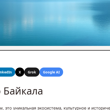
inkedIn
X
Grok
Google AI
 Байкала
м, это уникальная экосистема, культурное и историч