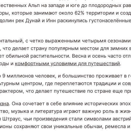
ественных Альп на западе и юге до плодородных рав
оры, которые занимают около 62% территории и созд
 долин рек Дунай и Инн раскинулись густонаселённы
нтальный, с четко выраженными четырьмя сезонами.
, что делает страну популярным местом для зимних в
ет обильной растительности. Весна и осень часто от
роды и
комфортными условиями для путешествий
.
 9 миллионов человек, и большинство проживает в г
ьтурным центром, где переплетаются традиции и сов
ктером, что делает путешествие по стране еще пр
азна
. Она сочетает в себе влияние исторических эпох
во, музыка и литература играют важную роль в жизн
и Штраус, чьи произведения стали символами австри
ионы сохраняют свои уникальные обычаи, ремесла и