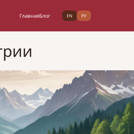
Главная
Блог
EN
РУ
трии