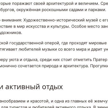
орые поражают своей архитектурой и величием. Сре
бургов, окружённая роскошными садами и парками.
 внимания: Художественно-исторический музей с ег
ствие в мир искусства и культуры. Особое место за
художников.
ской государственной оперой, где проходят мировые
тягивает любителей музыки со всего мира и дарит у
ру уюта и отдыха, среди них стоит отметить Прате
рмонично сочетается природа и архитектура. Прогул
и активный отдых
знообразием и красотой, и одна из главных её жемч
 для туристов и любителей активного отдыха. В зим