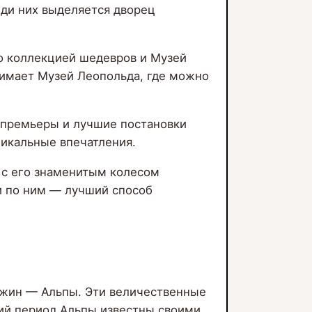
ди них выделяется дворец
о коллекцией шедевров и Музей
нимает Музей Леопольда, где можно
 премьеры и лучшие постановки
никальные впечатления.
р с его знаменитым колесом
ки по ним — лучший способ
ужин — Альпы. Эти величественные
ний период Альпы известны своими