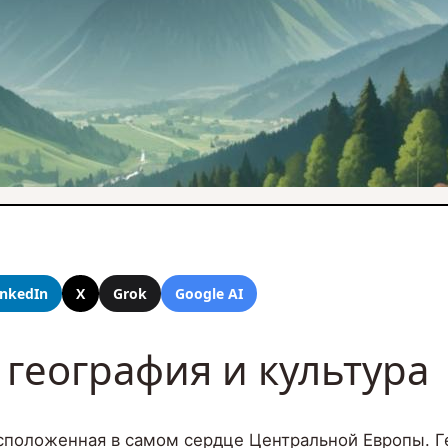
inkedIn
X
Grok
Google AI
 география и культура
асположенная в самом сердце Центральной Европы. Г