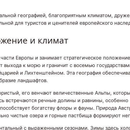
никальной географией, благоприятным климатом, дру
ельной для туристов и ценителей европейского насле
ожение и климат
 части Европы и занимает стратегическое положени
т выхода к морю и граничит с восемью государствам
йцарией и Лихтенштейном. Эта география обеспечива
образие ландшафтов.
ристый, его венчают величественные Альпы, котор
сь встречаются речные долины и равнины, особенно в
пособствует богатству флоры и фауны. Природа Авст
ально чистые озера и горные пастбища формируют н
нтальный с выраженными сезонами. Зимы здесь хол