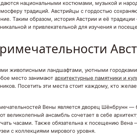
ждаются национальными костюмами, музыкой и народ
тмосферу традиций. Австрийцы с гордостью сохраняю
ение. Таким образом, история Австрии и её традиции
уникальной и привлекательной для изучения и посещ
примечательности Авс
оими живописными ландшафтами, уютными городками 
обое место занимают
архитектурные памятники и ку
иков. Посетить эти места стоит каждому, кто желае
имечательностей Вены является дворец Шёнбрунн — 
тот великолепный ансамбль сочетает в себе архитек
чать часами. Также обязательна к посещению Вена —
зеи с коллекциями мирового уровня.