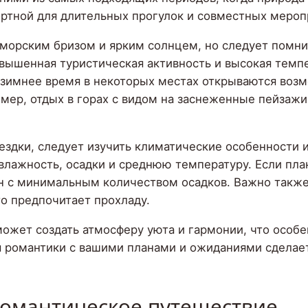
ортной для длительных прогулок и совместных мероп
орским бризом и ярким солнцем, но следует помнит
овышенная туристическая активность и высокая темпе
В зимнее время в некоторых местах открываются во
мер, отдых в горах с видом на заснеженные пейзажи
ездки, следует изучить климатические особенности 
влажность, осадки и среднюю температуру. Если пла
он с минимальным количеством осадков. Важно такж
то предпочитает прохладу.
ожет создать атмосферу уюта и гармонии, что особ
ля романтики с вашими планами и ожиданиями сдела
 романтическое путешествие