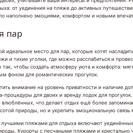
 двоих, учитывайте ваши интересы и предпочтения. 
ыха: от уединения на пляже до активных путешестви
ло наполнено эмоциями, комфортом и новыми впеча
я пар
 идеальное место для пар, которые хотят насладить
жи и тихие уголки, где можно расслабиться и прове
 так, чтобы создать атмосферу уюта и комфорта: мяг
ым фоном для романтических прогулок.
атить внимание на уровень приватности и наличие д
па-процедуры для двоих и аренду лодок для прогуло
 влюблённых, что делает отдых ещё более запомин
асотой природы, но и укрепить эмоциональную связь
 лучшими пляжами для отдыха включают уединённые
роды. Курорты с песчаными пляжами и кристально ч