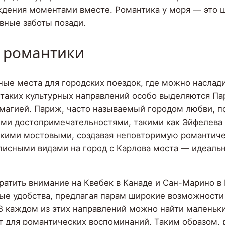
ждения моментами вместе. Романтика у моря — это ш
вные заботы позади.
й романтики
ные места для городских поездок, где можно наслад
таких культурных направлений особо выделяются Пар
 магией. Париж, часто называемый городом любви,
ми достопримечательностями, такими как Эйфелева 
узкими мостовыми, создавая неповторимую романтиче
писными видами на город с Карлова моста — идеальн
ратить внимание на Квебек в Канаде и Сан-Марино в 
ые удобства, предлагая парам широкие возможности 
 каждом из этих направлений можно найти маленьки
т для романтических воспоминаний. Таким образом, 