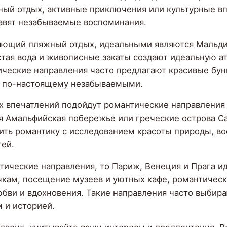
ный отдых, активные приключения или культурные в
тавят незабываемые воспоминания.
ляющий пляжный отдых, идеальными являются Мальди
тая вода и живописные закаты создают идеальную а
ические направления часто предлагают красивые бун
ар по-настоящему незабываемыми.
х впечатлений подойдут романтические направления
я Амальфийская побережье или греческие острова С
тить романтику с исследованием красоты природы, 
тей.
тические направления, то Париж, Венеция и Прага и
очкам, посещение музеев и уютных кафе,
романтическ
бви и вдохновения. Такие направления часто выбир
м и историей.