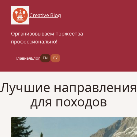
Перейти
к
Creative Blog
содержимому
Организовываем торжества
профессионально!
Главная
Блог
EN
РУ
Лучшие направления
для походов